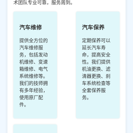
术团队专业可靠，服务周到。
汽车维修
汽车保养
提供全方位的
定期保养可以
汽车维修服
延长汽车寿
务，包括发动
命，提高安全
机维修、变速
性。我们提供
箱维修、电气
机油更换、滤
系统维修等。
清器更换、刹
我们的技师拥
车系统检查等
有多年经验，
全套保养服
使用原厂配
务。
件。