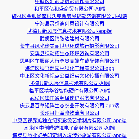
中原区幻影澔摄影创作有限公司
和平区亿和盛商贸有限公司-AI端
碑林区金服谧摩根沃克斯房屋贷款咨询有限公司-AI端
宁海县灵感迪创意设计有限公司
武德县新风晟信息技术有限公司-app端
武侯区锦弘达建材有限公司
长丰县风光谧美丽世界环球旅行摄影有限公司
安溪县绿动拓生态环境咨询有限公司
思明区车服丽人行尊贵高端车载配饰有限公司
海淀区绿野翾园林绿化工程有限公司-app
中正区文化新视点公益纪实文化传播有限公司
武德县新风晟信息技术有限公司-AI端
临平区精华谷智能硬件有限公司-AI端
武侯区律正通翻译速记服务有限公司
庆云县百草矩阵生态农业开发有限公司-app端
长沙县恒益隆物流有限公司
中原区视界澔独立纪实影像艺术制片有限公司-app端
雁塔区中创晔跨境电子商务有限公司-AI端
博罗县旅业览美印定制入境涉外旅游有限公司-app端